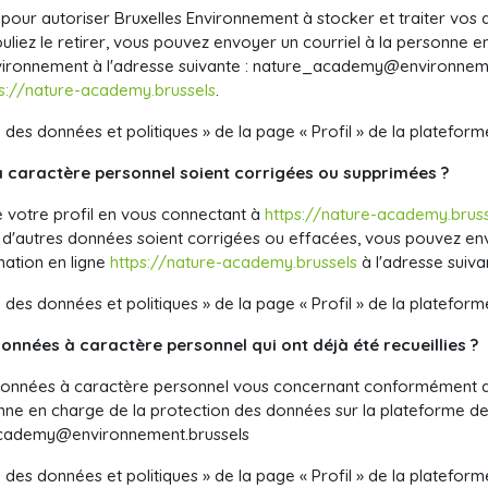
our autoriser Bruxelles Environnement
à stocker et traiter vo
vouliez le retirer, vous pouvez envoyer un courriel à la personne 
vironnement à l'adresse suivante :
nature_academy@environneme
ps://nature-academy.brussels
.
n des données et politiques » de la page « Profil » de la plateform
caractère personnel soient corrigées ou supprimées ?
 votre profil en vous connectant à
https://nature-academy.brus
 d'autres données soient corrigées ou effacées, vous pouvez env
mation en ligne
https://nature-academy.brussels
à l'adresse suiva
n des données et politiques » de la page « Profil » de la plateform
nées à caractère personnel qui ont déjà été recueillies ?
nnées à caractère personnel vous concernant conformément avec
onne en charge de la protection des données sur la plateforme d
cademy@environnement.brussels
n des données et politiques » de la page « Profil » de la plateform