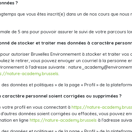
onnées ?
gtemps que vous êtes inscrit(e) dans un de nos cours que nous m
male de 5 ans pour pouvoir assurer le suivi de votre parcours lor
nné de stocker et traiter mes données à caractère personn
our autoriser Bruxelles Environnement
à stocker et traiter vo
vouliez le retirer, vous pouvez envoyer un courriel à la personne 
vironnement à l'adresse suivante :
nature_academy@environneme
ps://nature-academy.brussels
.
n des données et politiques » de la page « Profil » de la plateform
caractère personnel soient corrigées ou supprimées ?
 votre profil en vous connectant à
https://nature-academy.brus
 d'autres données soient corrigées ou effacées, vous pouvez env
mation en ligne
https://nature-academy.brussels
à l'adresse suiva
n des données et politiques » de la page « Profil » de la plateform