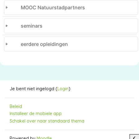
MOOC Natuurstadpartners
seminars
eerdere opleidingen
Je bent niet ingelogd (
)
Login
Beleid
Installeer de mobiele app
Schakel over naar standaard thema
Ope
Powered by
Moodle