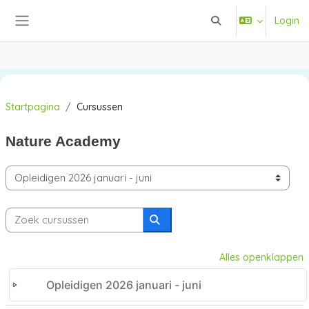
Ga naar hoofdinhoud
Login
Schakel zoek invoer
Zijpaneel
Startpagina
Cursussen
Nature Academy
Cursuscategorieën
Zoek cursussen
Zoek cursussen
Alles openklappen
Opleidigen 2026 januari - juni