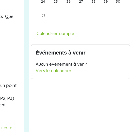
24
25
26
27
28
29
30
Aucun événement, lundi 31 août
31
ts. Que
Calendrier complet
Passer Événements à venir
Événements à venir
Aucun événement à venir
Vers le calendrier…
un point
P2, P3)
ent.
ides et