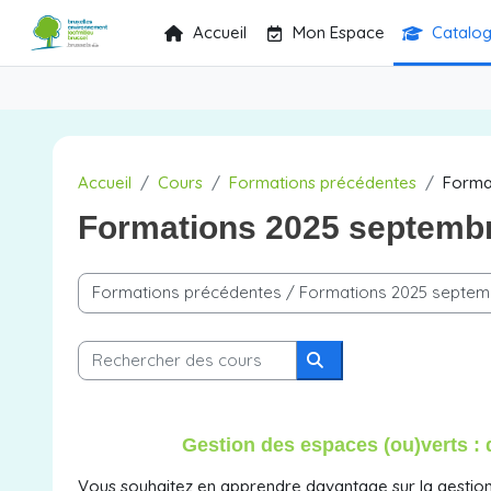
Passer au contenu principal
Accueil
Mon Espace
Catalo
Accueil
Cours
Formations précédentes
Forma
Formations 2025 septemb
Catégories de cours
Rechercher des cours
Rechercher des cours
Gestion des espaces (ou)verts : 
Vous souhaitez en apprendre davantage sur la gestion