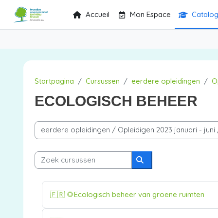
Ga naar hoofdinhoud
Accueil
Mon Espace
Catalo
Startpagina
Cursussen
eerdere opleidingen
O
ECOLOGISCH BEHEER
Cursuscategorieën
Zoek cursussen
Zoek cursussen
Cursusnaam
🇫🇷 🌻Ecologisch beheer van groene ruimten