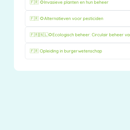
Cursusnaam
🇫🇷 🌻Invasieve planten en hun beheer
Cursusnaam
🇫🇷 🌻Alternatieven voor pesticiden
Cursusnaam
🇫🇷|🇳🇱🌻Ecologisch beheer: Circulair beheer v
Cursusnaam
🇫🇷 Opleiding in burgerwetenschap