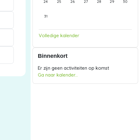
24
25
26
27
28
29
30
Geen evenementen, maandag 31 augustus
31
Volledige kalender
Binnenkort overslaan
Binnenkort
Er zijn geen activiteiten op komst
Ga naar kalender...