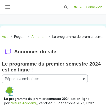
Passer au contenu principal
Connexion
Activer/désactiver la saisi
Panneau latéral
Accueil
Pages du site
Annonces du site
Le programme du premier semestre 2024 est en ligne !
Annonces du site
Le programme du premier semestre 2024
est en ligne !
Type d’affichage
Nombre de réponses : 0
Le programme du premier semestre 2024 est en ligne !
par
,
vendredi 15 décembre 2023, 13:02
Nature Academy