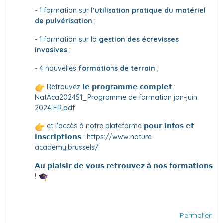
- 1 formation sur
l’utilisation pratique du matériel
de pulvérisation
;
- 1 formation sur la
gestion des écrevisses
invasives
;
- 4 nouvelles
formations de terrain
;
Retrouvez 𝗹𝗲 𝗽𝗿𝗼𝗴𝗿𝗮𝗺𝗺𝗲 𝗰𝗼𝗺𝗽𝗹𝗲𝘁 :
NatAca2024S1_Programme de formation jan-juin
2024 FR.pdf
et l'accès à notre plateforme 𝗽𝗼𝘂𝗿 𝗶𝗻𝗳𝗼𝘀 𝗲𝘁
𝗶𝗻𝘀𝗰𝗿𝗶𝗽𝘁𝗶𝗼𝗻𝘀 :
https://www.nature-
academy.brussels
/
𝗔𝘂 𝗽𝗹𝗮𝗶𝘀𝗶𝗿 𝗱𝗲 𝘃𝗼𝘂𝘀 𝗿𝗲𝘁𝗿𝗼𝘂𝘃𝗲𝘇 𝗮̀ 𝗻𝗼𝘀 𝗳𝗼𝗿𝗺𝗮𝘁𝗶𝗼𝗻𝘀
!
Permalien