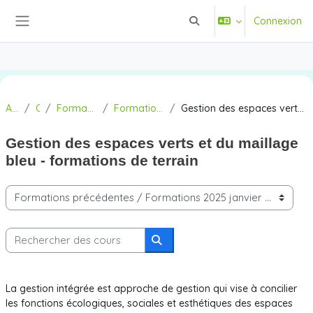
Passer au contenu principal
Connexion
Activer/désactiver la saisi
Panneau latéral
Accueil
Cours
Formations précédentes
Formations 2025 janvier - juin
Gestion des espaces verts et du maillage bleu - formations de terrain
Gestion des espaces verts et du maillage
bleu - formations de terrain
Catégories de cours
Rechercher des cours
Rechercher des cours
La gestion intégrée est approche de gestion qui vise à concilier
les fonctions écologiques, sociales et esthétiques des espaces