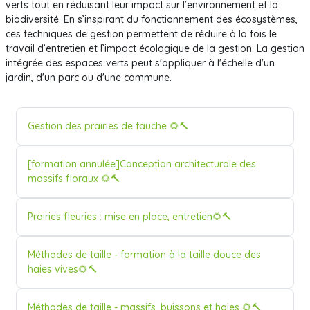
verts tout en réduisant leur impact sur l’environnement et la
biodiversité. En s’inspirant du fonctionnement des écosystèmes,
ces techniques de gestion permettent de réduire à la fois le
travail d’entretien et l’impact écologique de la gestion. La gestion
intégrée des espaces verts peut s'appliquer à l'échelle d'un
jardin, d'un parc ou d'une commune.
Nom du cours
Gestion des prairies de fauche 🌻🔨
Nom du cours
[formation annulée]Conception architecturale des
massifs floraux 🌻🔨
Nom du cours
Prairies fleuries : mise en place, entretien🌻🔨
Nom du cours
Méthodes de taille - formation à la taille douce des
haies vives🌻🔨
Nom du cours
Méthodes de taille - massifs, buissons et haies 🌻🔨