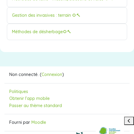
Nom du cours
Gestion des invasives : terrain 🌻🔨
Nom du cours
Méthodes de désherbage🌻🔨
Non connecté. (
)
Connexion
Politiques
Obtenir l’app mobile
Passer au thème standard
Ouvr
Fourni par
Moodle